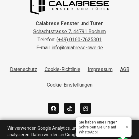
Calabrese Fenster und Türen
Schachtstrasse 7, 44791 Bochum
Telefon:
(+49) 0160-7625301
E-mail:
info@calabrese-cwe.de
Datenschutz
Cookie-Richtlinie
Impressum
AGB
Cookie-Einstellungen
Sie haben eine Frage?
×
Schreiben Sie uns auf
Wir verwenden Google Analytics, um den Website-Traffic zu
WhatsApp!
analysieren. Daten werden an Google übertragen. Mehr dazu in