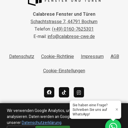
Calabrese Fenster und Türen
Schachtstrasse 7, 44791 Bochum
Telefon:
(+49) 0160-7625301
E-mail:
info@calabrese-cwe.de
Datenschutz
Cookie-Richtlinie
Impressum
AGB
Cookie-Einstellungen
Sie haben eine Frage?
×
Schreiben Sie uns auf
Wir verwenden Google Analytics, um den Website-Traffic zu
WhatsApp!
analysieren. Daten werden an Google übertragen. Mehr dazu in
unserer
Datenschutzerklärung
.