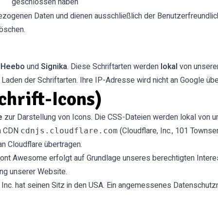
geschlossen haben
ezogenen Daten und dienen ausschließlich der Benutzerfreundlich
löschen.
n
Heebo
und
Signika
. Diese Schriftarten werden
lokal
von unserem
aden der Schriftarten. Ihre IP-Adresse wird nicht an Google über
hrift-Icons)
e
zur Darstellung von Icons. Die CSS-Dateien werden lokal von 
om CDN
(Cloudflare, Inc., 101 Townse
cdnjs.cloudflare.com
n Cloudflare übertragen.
t Awesome erfolgt auf Grundlage unseres berechtigten Interesse
ung unserer Website.
 Inc. hat seinen Sitz in den USA. Ein angemessenes Datenschutz