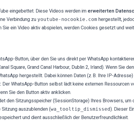
Tube eingebettet. Diese Videos werden im
erweiterten Datens
eine Verbindung zu
hergestellt, jed
youtube-nocookie.com
n Sie ein Video aktiv abspielen, werden Cookies gesetzt und we
tsApp-Button, über den Sie uns direkt per WhatsApp kontaktieren
anal Square, Grand Canal Harbour, Dublin 2, Irland). Wenn Sie de
hatsApp hergestellt. Dabei können Daten (z. B. Ihre IP-Adresse
:
Der WhatsApp-Button selbst lädt keine externen Ressourcen v
enn Sie den Button aktiv anklicken.
et den Sitzungsspeicher (SessionStorage) Ihres Browsers, um
e Sitzung auszublenden (
). Dieser E
wa_tooltip_dismissed
espeichert und dient ausschließlich der Benutzerfreundlichkeit.