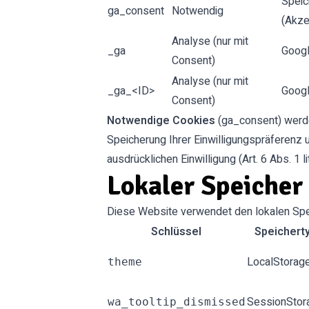
Speic
ga_consent
Notwendig
(Akze
Analyse (nur mit
_ga
Googl
Consent)
Analyse (nur mit
_ga_<ID>
Googl
Consent)
Notwendige Cookies
(ga_consent) werden
Speicherung Ihrer Einwilligungspräferenz 
ausdrücklichen Einwilligung (Art. 6 Abs. 1 
Lokaler Speicher
Diese Website verwendet den lokalen Spe
Schlüssel
Speichert
LocalStorag
theme
SessionStor
wa_tooltip_dismissed