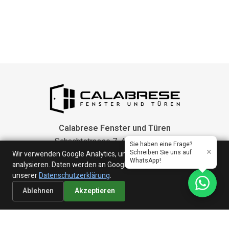
Calabrese Fenster und Türen
Schachtstrasse 7, 44791 Bochum
Sie haben eine Frage?
×
Schreiben Sie uns auf
Wir verwenden Google Analytics, um den Website-Traffic zu
Telefon:
(+49) 0160-7625301
WhatsApp!
analysieren. Daten werden an Google übertragen. Mehr dazu in
E-mail:
info@calabrese-cwe.de
unserer
Datenschutzerklärung
.
Ablehnen
Akzeptieren
Datenschutz
Cookie-Richtlinie
Impressum
AGB